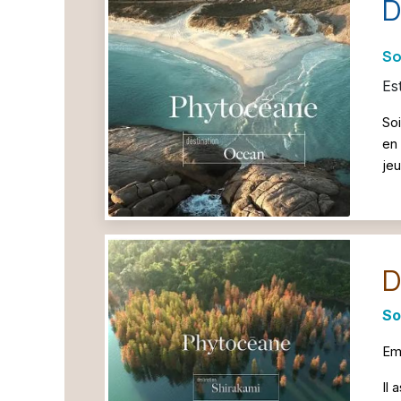
D
So
Es
Soi
en 
jeu
D
S
Emb
Il 