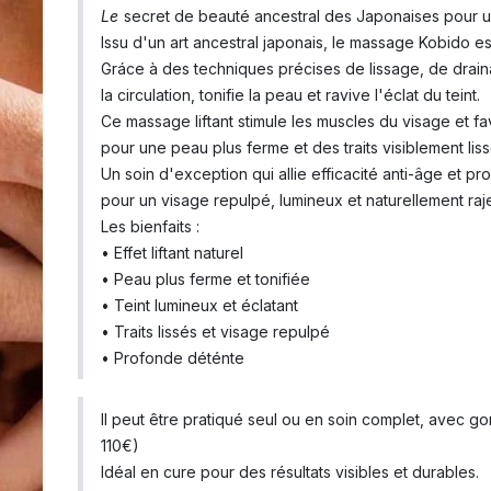
Le
secret de beauté ancestral des Japonaises pour un 
Issu d'un art ancestral japonais, le massage Kobido est 
Gráce à des techniques précises de lissage, de draina
la circulation, tonifie la peau et ravive l'éclat du teint.
Ce massage liftant stimule les muscles du visage et f
pour une peau plus ferme et des traits visiblement liss
Un soin d'exception qui allie efficacité anti-âge et pr
pour un visage repulpé, lumineux et naturellement raje
Les bienfaits :
• Effet liftant naturel
• Peau plus ferme et tonifiée
• Teint lumineux et éclatant
• Traits lissés et visage repulpé
• Profonde déténte
Il peut être pratiqué seul ou en soin complet, avec 
110€)
Idéal en cure pour des résultats visibles et durables.