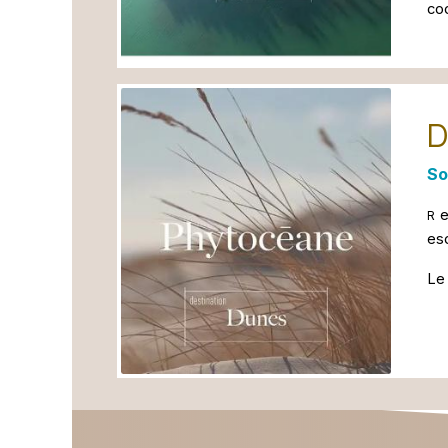
coc
D
So
e
R
esc
Le 