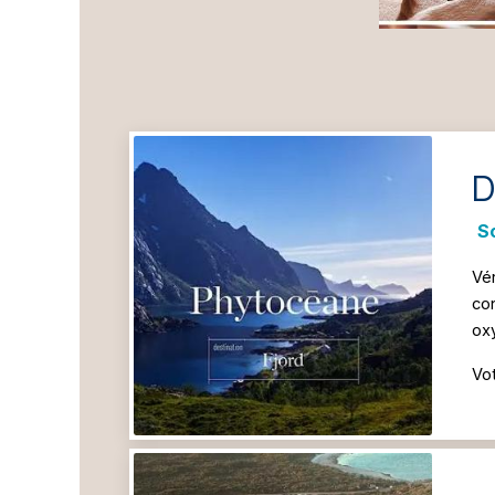
D
So
Vér
con
ox
Vot